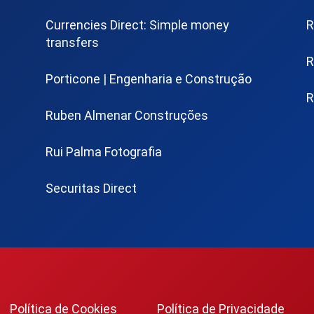
Currencies Direct: Simple money
R
transfers
R
Porticone | Engenharia e Construção
R
Ruben Almenar Construções
Rui Palma Fotografia
Securitas Direct
Política de Cookies
Política de Privacidade