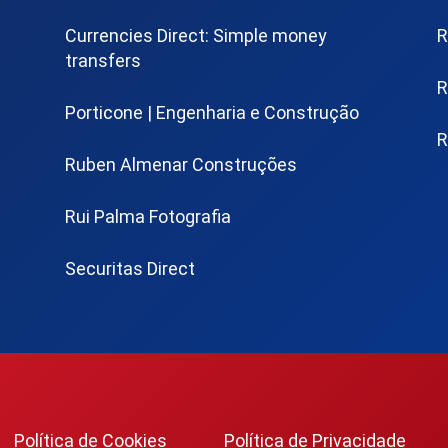
Currencies Direct: Simple money
R
transfers
R
Porticone | Engenharia e Construção
R
Ruben Almenar Construções
Rui Palma Fotografia
Securitas Direct
Política de Cookies
Política de Privacidade