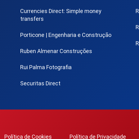
Currencies Direct: Simple money
R
transfers
R
Porticone | Engenharia e Construção
R
Ruben Almenar Construções
Rui Palma Fotografia
Securitas Direct
Política de Cookies
Política de Privacidade